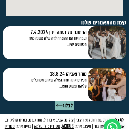
קצת מהמאמרים שלנו
החתונה של נעמה וינון 7.4.2024
נעמה וינון הם ההוכחה לזה שלא משנה כמה
מכשולים יהיו…
טוהר ואביהו 18.8.24
מכירים את הזוגות האלה שאתם מסתכלים
עליהם ופשוט מתא…
לבלוג
©
כל הזכויות שמורות לגני הצבי | צילום: אביב אברג׳ל, מתן נעים, בוריס קוליקוב,
אביב שויקה, ניצן גור | עיצוב אתר:
AKIKUS
,
סטודיו כולי עלמא
| בניית אתר:
סטודיו